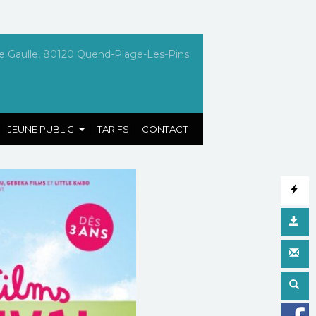
e Gaulle, 80120 Quend-Plage-Les-Pins
|
|
|
JEUNE PUBLIC
TARIFS
CONTACT