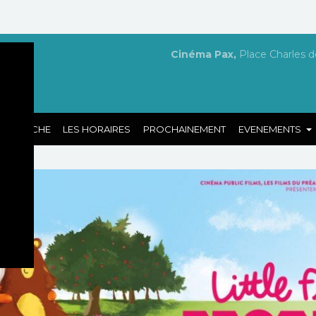
Cinéma Pax,
Place Charles d
|
|
|
A L'AFFICHE
LES HORAIRES
PROCHAINEMENT
EVENEMENTS