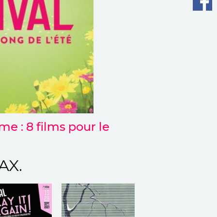
e : 8 films pour le
AX.