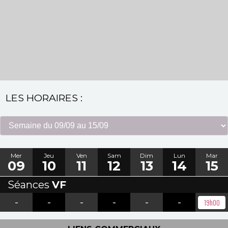
LES HORAIRES :
Mer
Jeu
Ven
Sam
Dim
Lun
Mar
09
10
11
12
13
14
15
Séances
VF
-
-
-
-
-
-
19h00