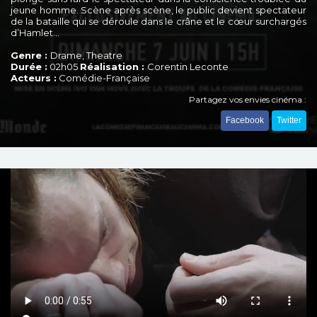
jeune homme. Scène après scène, le public devient spectateur
de la bataille qui se déroule dans le crâne et le cœur surchargés
d’Hamlet...
Genre :
Drame, Theatre
Durée :
02h05
Réalisation :
Corentin Leconte
Acteurs :
Comédie-Française
Partagez vos envies cinéma :
Facebook
Twitter