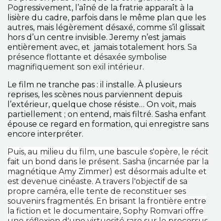
P
ogressivement, l’aîné de la fratrie apparaît à la
lisière du cadre, parfois dans le même plan que les
autres, mais légèrement désaxé, comme s’il glissait
hors d’un centre invisible. Jeremy n’est jamais
entièrement avec, et jamais totalement hors.
Sa
présence flottante et désaxée symbolise
magnifiquement son exil intérieur.
Le film ne tranche pas : il installe. À plusieurs
reprises, les scènes nous parviennent depuis
l’extérieur, quelque chose résiste… On voit, mais
partiellement ; on entend, mais filtré. Sasha enfant
épouse ce regard en formation, qui enregistre sans
encore interpréter.
Puis, au milieu du film, une bascule s'opère, le récit
fait un bond dans le présent. Sasha (incarnée par la
magnétique Amy Zimmer) est désormais adulte et
est devenue cinéaste. A travers l'objectif de sa
propre caméra, elle tente de reconstituer ses
souvenirs fragmentés. En brisant la frontière entre
la fiction et le documentaire, Sophy Romvari offre
une réflexion d'une virtuosité rare sur le processus