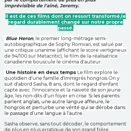
imprévisible de l'aîné, Jeremy.
Il est de ces films dont on ressort transformé,le
regard durablement changé sur notre propre
passé.
Blue Heron
, le premier long-métrage semi-
autobiographique de Sophy Romvari, est salué par
une critique unanime (affichant le score vertigineux
de 94/100 sur Metacritic), le film de la réalisatrice
canadienne bouscule le cinéma d'auteur.
U
ne histoire en deux temps
Le film explore le
quotidien d'une famille d'immigrés hongrois On y
suit d'abord Sasha, 8 ans, dont le regard d'enfant
capte
avec l'innocence et la naïveté de son jeune
âge
, les non-dits d'un foyer en crise.
Si les parents
parlent anglais, une autre langue affleure, le
hongrois et perturbe une vérité qui se dérobe dans
le passage d’une langue à l’autre.
Sasha observe, sans tout décoder, le comportement
de plus en plus erratique de son grand frère