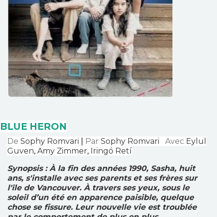
BLUE HERON
De
Sophy Romvari
|
Par
Sophy Romvari
Avec
Eylul
Guven
,
Amy Zimmer
,
Iringó Retí
Synopsis :
À la fin des années 1990, Sasha, huit
ans, s'installe avec ses parents et ses frères sur
l'île de Vancouver. À travers ses yeux, sous le
soleil d’un été en apparence paisible, quelque
chose se fissure. Leur nouvelle vie est troublée
par le comportement de plus en plus