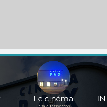
x
Le cinéma
IN
.
La salle, l'association.