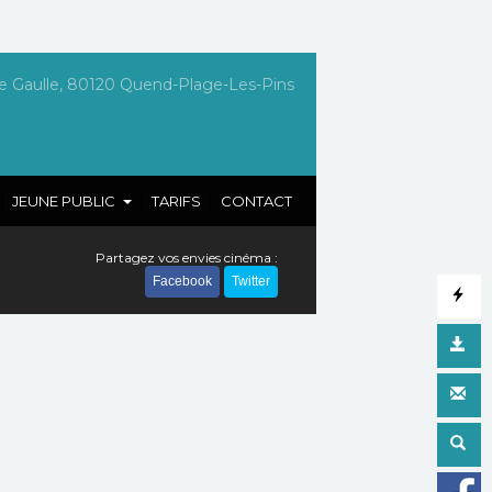
e Gaulle, 80120 Quend-Plage-Les-Pins
|
|
|
JEUNE PUBLIC
TARIFS
CONTACT
Partagez vos envies cinéma :
Facebook
Twitter