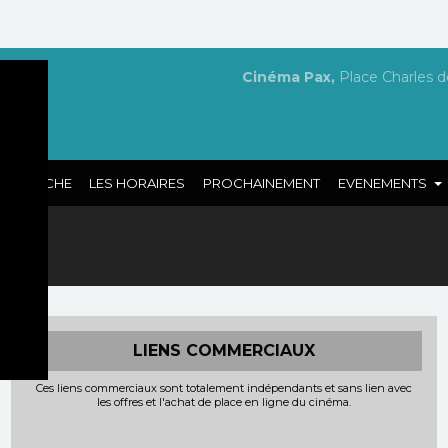
Cinéma Pax,
Place Charles d
|
|
|
A L'AFFICHE
LES HORAIRES
PROCHAINEMENT
EVENEMENTS
e :
LIENS COMMERCIAUX
Ces liens commerciaux sont totalement indépendants et sans lien avec
les offres et l'achat de place en ligne du cinéma.