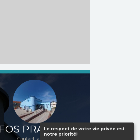
FOS PRATIQUES
Le respect de votre vie privée est
notre priorité!
Contact, accès...