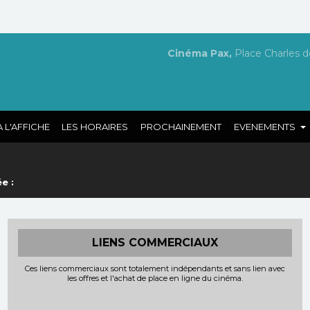
Cinéma Pax,
Place Charles d
|
|
|
A L'AFFICHE
LES HORAIRES
PROCHAINEMENT
EVENEMENTS
e :
LIENS COMMERCIAUX
Ces liens commerciaux sont totalement indépendants et sans lien avec
les offres et l'achat de place en ligne du cinéma.