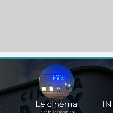
x
Le cinéma
IN
.
La salle, l'association.