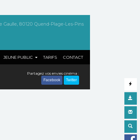
e Gaulle, 80120 Quend-Plage-Les-Pins
|
|
|
JEUNE PUBLIC
TARIFS
CONTACT
Partagez vos envies cinéma :
Facebook
Twitter