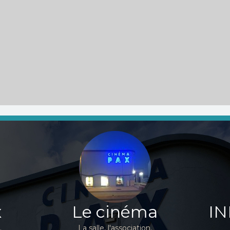
x
Le cinéma
IN
.
La salle, l'association.