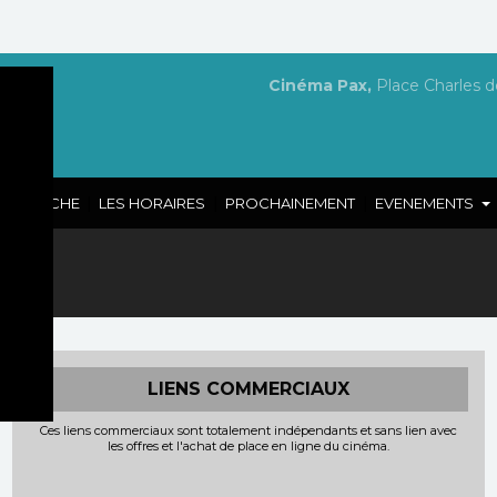
Cinéma Pax,
Place Charles d
|
|
|
A L'AFFICHE
LES HORAIRES
PROCHAINEMENT
EVENEMENTS
e :
LIENS COMMERCIAUX
Ces liens commerciaux sont totalement indépendants et sans lien avec
les offres et l'achat de place en ligne du cinéma.