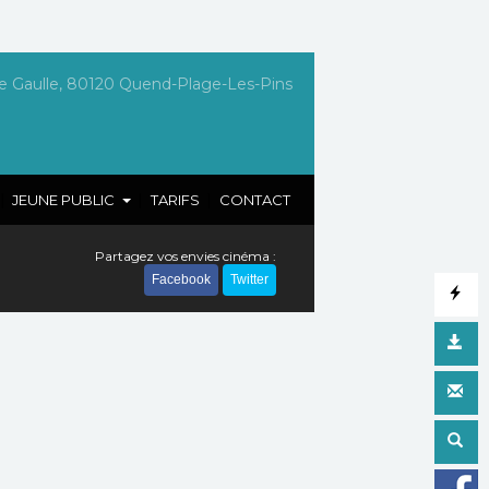
e Gaulle, 80120 Quend-Plage-Les-Pins
|
|
|
JEUNE PUBLIC
TARIFS
CONTACT
Partagez vos envies cinéma :
Facebook
Twitter